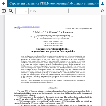
Стратегии развития STEM-компетенций будущих специалистов нового поколения