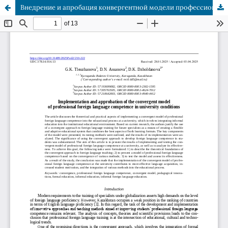
Внедрение и апробация конвергентной модели профессиональнойиноязычной компетенции в условиях вуза