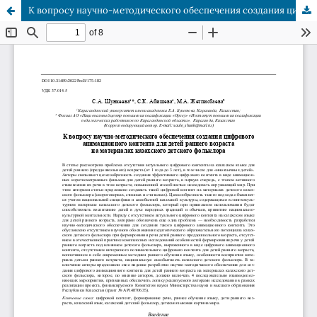
К вопросу научно-методического обеспечения создания цифрового анимационного контента для детей раннего возраста на материалах казахского детского фольклора