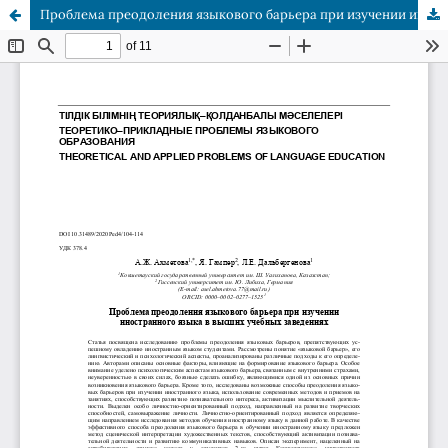
Проблема преодоления языкового барьера при изучении иностранного языка в высших учебных заведениях