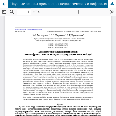
Научные основы применения педагогических и цифровых технологий в полевой практике