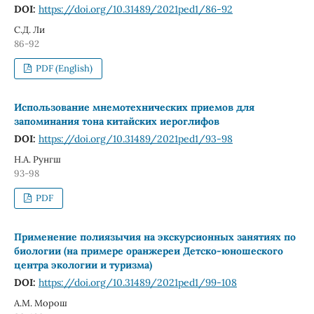
DOI:
https://doi.org/10.31489/2021ped1/86-92
С.Д. Ли
86-92
PDF (English)
Использование мнемотехнических приемов для
запоминания тона китайских иероглифов
DOI:
https://doi.org/10.31489/2021ped1/93-98
Н.А. Рунгш
93-98
PDF
Применение полиязычия на экскурсионных занятиях по
биологии (на примере оранжереи Детско-юношеского
центра экологии и туризма)
DOI:
https://doi.org/10.31489/2021ped1/99-108
А.М. Морош