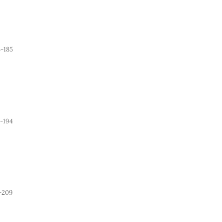
5-185
-194
-209