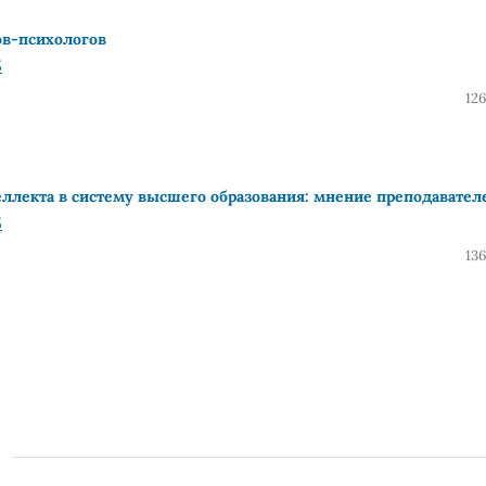
ов-психологов
5
12
еллекта в систему высшего образования: мнение преподавател
5
13