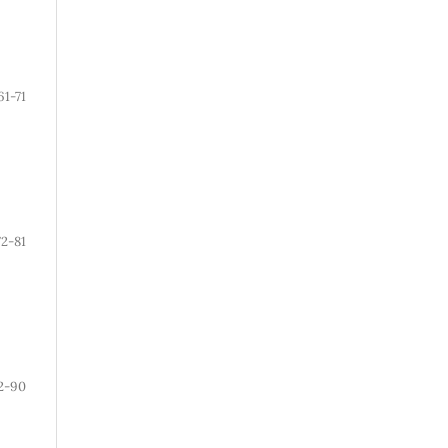
61-71
72-81
2-90