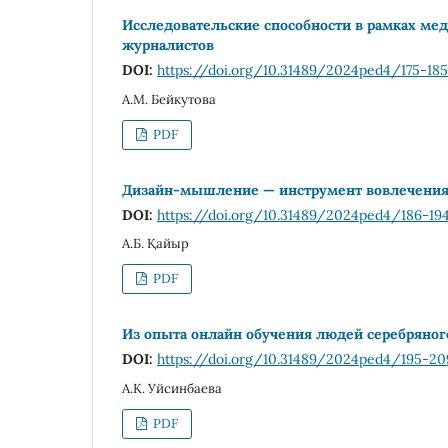
Исследовательские способности в рамках ме
журналистов
DOI:
https://doi.org/10.31489/2024ped4/175-185
А.М. Бейкутова
PDF
Дизайн-мышление — инструмент вовлечения 
DOI:
https://doi.org/10.31489/2024ped4/186-19
А.Б. Қайыр
PDF
Из опыта онлайн обучения людей серебряного 
DOI:
https://doi.org/10.31489/2024ped4/195-20
А.К. Уйсинбаева
PDF