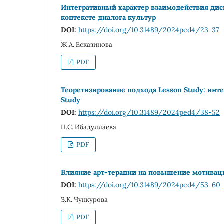
Интегративный характер взаимодействия ди
контексте диалога культур
DOI:
https://doi.org/10.31489/2024ped4/23-37
Ж.А. Есказинова
PDF
Теоретизирование подхода Lesson Study: инт
Study
DOI:
https://doi.org/10.31489/2024ped4/38-52
Н.С. Ибадуллаева
PDF
Влияние арт-терапии на повышение мотивац
DOI:
https://doi.org/10.31489/2024ped4/53-60
З.К. Чункурова
PDF