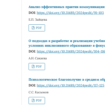
Анализ эффективных практик коммуникации
DOI:
https://doi.org/10.31489/2024ped4/91-103
Е.П. Зайцева
PDF
О подходах к разработке и реализации учебно
условиях инклюзивного образования» в фоку
DOI:
https://doi.org/10.31489/2024ped4/104-116
А.Н. Сакаева
PDF
Психологическое благополучие в среднем об
DOI:
https://doi.org/10.31489/2024ped4/117-125
С.С. Касымов
PDF