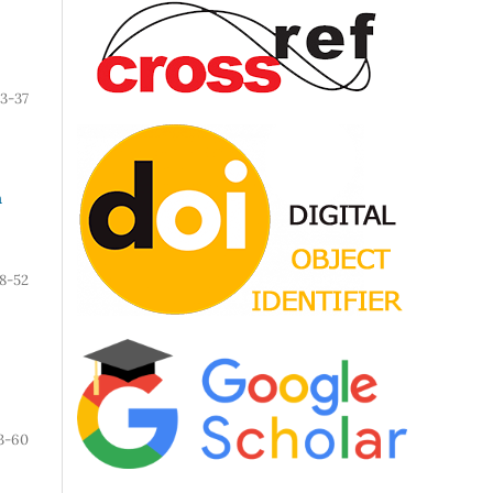
3-37
n
8-52
3-60