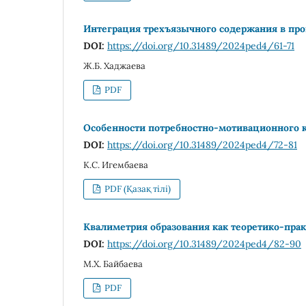
Интеграция трехъязычного содержания в про
DOI:
https://doi.org/10.31489/2024ped4/61-71
Ж.Б. Хаджаева
PDF
Особенности потребностно-мотивационного к
DOI:
https://doi.org/10.31489/2024ped4/72-81
К.С. Игембаева
PDF (Қазақ тілі)
Квалиметрия образования как теоретико-прак
DOI:
https://doi.org/10.31489/2024ped4/82-90
М.Х. Байбаева
PDF