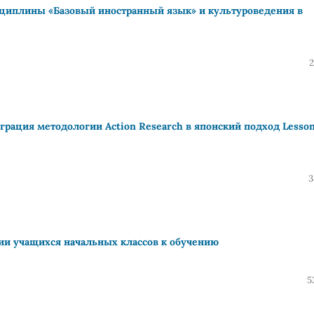
сциплины «Базовый иностранный язык» и культуроведения в
2
еграция методологии Action Research в японский подход Lesso
3
ии учащихся начальных классов к обучению
5