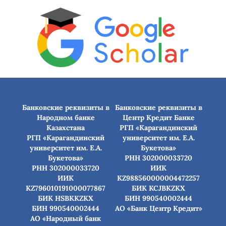
Банковские реквизиты в
Банковские реквизиты в
Народном банке
Центр Кредит Банке
Казахстана
РГП «Карагандинский
РГП «Карагандинский
университет им. Е.А.
университет им. Е.А.
Букетова»
Букетова»
РНН 302000033720
РНН 302000033720
ИИК
ИИК
KZ988560000004472257
KZ796010191000077867
БИК КСJBKZKX
БИК HSBKKZKX
БИН 990540002444
БИН 990540002444
АО «Банк Центр Кредит»
АО «Народный банк