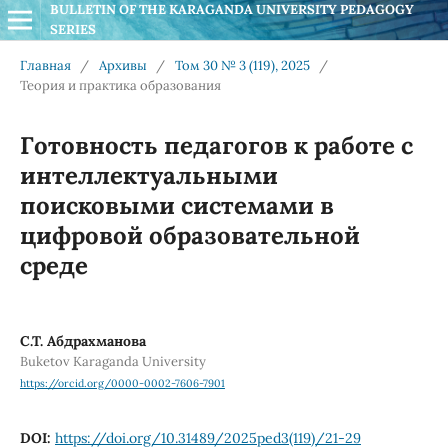
BULLETIN OF THE KARAGANDA UNIVERSITY PEDAGOGY 
SERIES
Главная
/
Архивы
/
Том 30 № 3 (119), 2025
/
Теория и практика образования
Готовность педагогов к работе с
интеллектуальными
поисковыми системами в
цифровой образовательной
среде
С.Т. Абдрахманова
Buketov Karaganda University
https://orcid.org/0000-0002-7606-7901
DOI:
https://doi.org/10.31489/2025ped3(119)/21-29