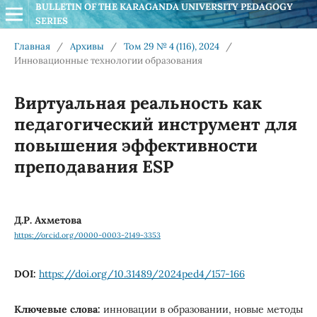
BULLETIN OF THE KARAGANDA UNIVERSITY PEDAGOGY 
SERIES
Главная
/
Архивы
/
Том 29 № 4 (116), 2024
/
Инновационные технологии образования
Виртуальная реальность как
педагогический инструмент для
повышения эффективности
преподавания ESP
Д.Р. Ахметова
https://orcid.org/0000-0003-2149-3353
DOI:
https://doi.org/10.31489/2024ped4/157-166
Ключевые слова:
инновации в образовании, новые методы