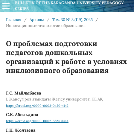
BULLETIN OF THE KARAGANDA UNIVERSITY PEDAGOGY 
SERIES
Главная
/
Архивы
/
Том 30 № 3 (119), 2025
/
Инновационные технологии образования
О проблемах подготовки
педагогов дошкольных
организаций к работе в условиях
инклюзивного образования
Г.С. Майлыбаева
І. Жансүгіров атындағы Жетісу университеті КЕ АҚ
https://orcid.org/0000-0003-0420-4142
С.К. Абильдина
https://orcid.org/0000-0002-8324-8444
Г.Н. Жолтаева