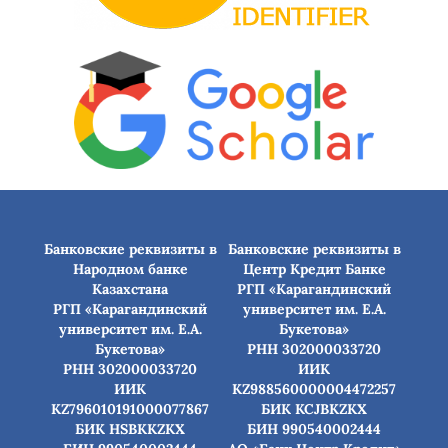
Банковские реквизиты в
Банковские реквизиты в
Народном банке
Центр Кредит Банке
Казахстана
РГП «Карагандинский
РГП «Карагандинский
университет им. Е.А.
университет им. Е.А.
Букетова»
Букетова»
РНН 302000033720
РНН 302000033720
ИИК
ИИК
KZ988560000004472257
KZ796010191000077867
БИК КСJBKZKX
БИК HSBKKZKX
БИН 990540002444