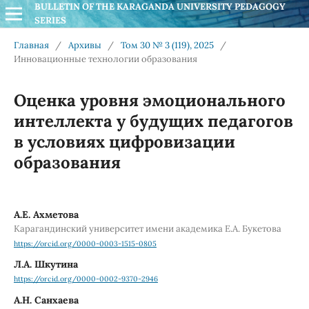
BULLETIN OF THE KARAGANDA UNIVERSITY PEDAGOGY 
SERIES
Главная
/
Архивы
/
Том 30 № 3 (119), 2025
/
Инновационные технологии образования
Оценка уровня эмоционального
интеллекта у будущих педагогов
в условиях цифровизации
образования
А.Е. Ахметова
Карагандинский университет имени академика Е.А. Букетова
https://orcid.org/0000-0003-1515-0805
Л.А. Шкутина
https://orcid.org/0000-0002-9370-2946
А.Н. Санхаева