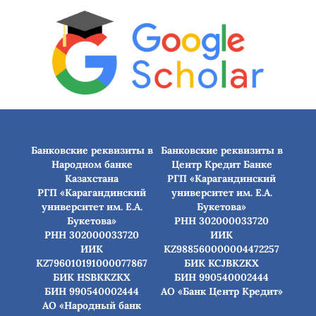
Банковские реквизиты в
Банковские реквизиты в
Народном банке
Центр Кредит Банке
Казахстана
РГП «Карагандинский
РГП «Карагандинский
университет им. Е.А.
университет им. Е.А.
Букетова»
Букетова»
РНН 302000033720
РНН 302000033720
ИИК
ИИК
KZ988560000004472257
KZ796010191000077867
БИК КСJBKZKX
БИК HSBKKZKX
БИН 990540002444
БИН 990540002444
АО «Банк Центр Кредит»
АО «Народный банк