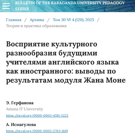
BULLETIN OF THE KARAGANDA UNIVERSITY PEDAGOGY 
SERIES
Главная
/
Архивы
/
Том 30 № 4 (120), 2025
/
Теория и практика образования
Восприятие культурного
разнообразия будущими
учителями английского языка
как иностранного: выводы по
результатам модуля Жана Моне
Э. Герфанова
Astana IT University
https://orcid.org/0000-0003-4581-5222
А. Исмагулова
https://orcid.org/0000-0003-2703-1619