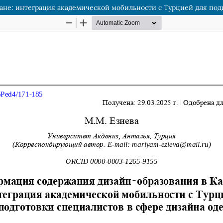
ане: интеграция академической мобильности с Турцией для под