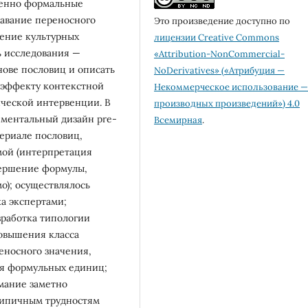
енно формальные
навание переносного
Это произведение доступно по
оение культурных
лицензии Creative Commons
ь исследования —
«Attribution-NonCommercial-
нове пословиц и описать
NoDerivatives» («Атрибуция —
, эффекту контекстной
Некоммерческое использование —
ческой интервенции. В
производных произведений») 4.0
ментальный дизайн pre-
Всемирная
.
териале пословиц,
мой (интерпретация
вершение формулы,
о); осуществлялось
а экспертами;
зработка типологии
повышения класса
еносного значения,
ия формульных единиц;
мание заметно
 типичным трудностям