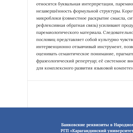
относятся буквальная интерпретация, пареми
незавершённость формульной структуры. Коро
микроблоки (совместное раскрытие смысла, с
рефлексивная обратная связь) усиливают прод
паремиологического материала. Следовательно
пословиц представляет собой культурно чувст
интервенционно отзывчивый инструмент, по
оценивать семантическое понимание, прагма
фразеологический репертуар; её системное вн
для комплексного развития языковой компетен
Банковские реквизиты в Народном
РГП «Карагандинский университет 