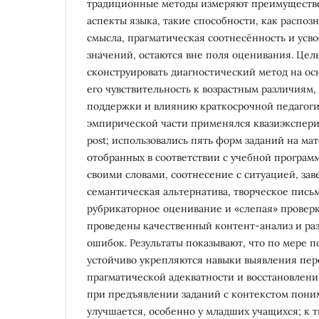
традиционные методы измеряют преимуществ
аспекты языка, такие способности, как распоз
смысла, прагматическая соотнесённость и усв
значений, остаются вне поля оценивания. Цел
сконструировать диагностический метод на ос
его чувствительность к возрастным различиям
поддержки и влиянию краткосрочной педагоги
эмпирической части применялся квазиэкспери
post; использовались пять форм заданий на ма
отобранных в соответствии с учебной програм
своими словами, соотнесение с ситуацией, за
семантическая альтернатива, творческое письм
рубрикаторное оценивание и «слепая» проверк
проведены качественный контент-анализ и ра
ошибок. Результаты показывают, что по мере 
устойчиво укрепляются навыки выявления пер
прагматической адекватности и восстановлен
при предъявлении заданий с контекстом пони
улучшается, особенно у младших учащихся; к