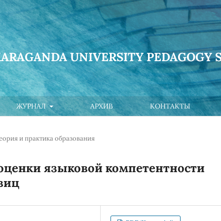
KARAGANDA UNIVERSITY PEDAGOGY S
ЖУРНАЛ
АРХИВ
КОНТАКТЫ
еория и практика образования
оценки языковой компетентности
виц