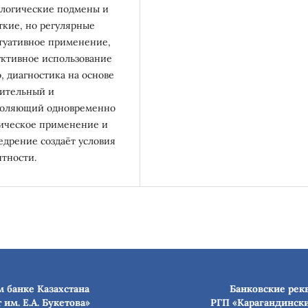
ологические подмены и
ткие, но регулярные
итуативное применение,
уктивное использование
, диагностика на основе
вительный и
зволяющий одновременно
тическое применение и
едрение создаёт условия
тности.
 банке Казахстана
Банковские рек
им. Е.А. Букетова»
РГП «Карагандински