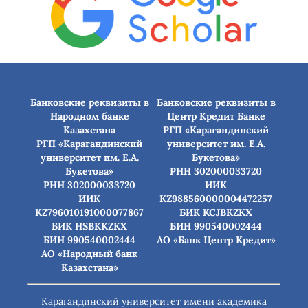
Банковские реквизиты в
Банковские реквизиты в
Народном банке
Центр Кредит Банке
Казахстана
РГП «Карагандинский
РГП «Карагандинский
университет им. Е.А.
университет им. Е.А.
Букетова»
Букетова»
РНН 302000033720
РНН 302000033720
ИИК
ИИК
KZ988560000004472257
KZ796010191000077867
БИК КСJBKZKX
БИК HSBKKZKX
БИН 990540002444
БИН 990540002444
АО «Банк Центр Кредит»
АО «Народный банк
Казахстана»
Карагандинский университет имени академика