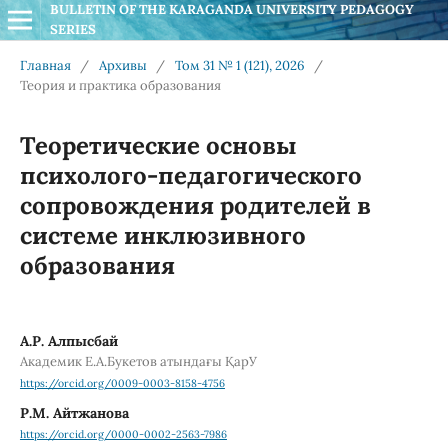
BULLETIN OF THE KARAGANDA UNIVERSITY PEDAGOGY 
SERIES
Главная
/
Архивы
/
Том 31 № 1 (121), 2026
/
Теория и практика образования
Теоретические основы
психолого-педагогического
сопровождения родителей в
системе инклюзивного
образования
А.Р. Алпысбай
Академик Е.А.Букетов атындағы ҚарУ
https://orcid.org/0009-0003-8158-4756
Р.М. Айтжанова
https://orcid.org/0000-0002-2563-7986