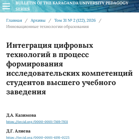
BULLETIN OF THE KARAGANDA UNIVERSITY PEDAGOGY 
SERIES
Главная
/
Архивы
/
Том 31 № 2 (122), 2026
/
Инновационные технологии образования
Интеграция цифровых
технологий в процесс
формирования
исследовательских компетенций
студентов высшего учебного
заведения
Д.А. Казимова
https://orcid.org/0000-0001-7169-7931
Д.Г. Алиева
https://orcid.org/0000-0001-6191-0225