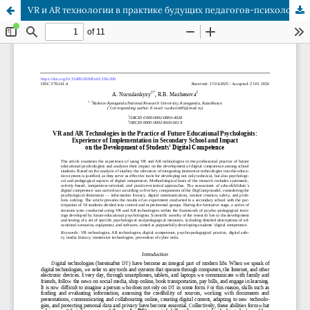
VR и AR технологии в практике будущих педагогов-психологов: опыт внедрения в средней школе и влияние на развитие цифровой компетентности школьников