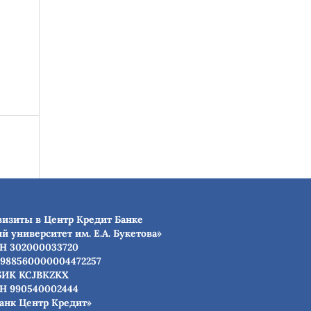
визиты в Центр Кредит Банке
й университет им. Е.А. Букетова»
Н 302000033720
988560000004472257
БИК КСJBKZKX
Н 990540002444
анк Центр Кредит»