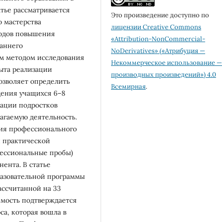
атье рассматривается
Это произведение доступно по
 мастерства
лицензии Creative Commons
тодов повышения
«Attribution-NonCommercial-
раннего
NoDerivatives» («Атрибуция —
м методом исследования
Некоммерческое использование —
пыта реализации
производных произведений») 4.0
озволяет определить
Всемирная
.
дения учащихся 6–8
тации подростков
агаемую деятельность.
ия профессионального
и практической
фессиональные пробы)
ента. В статье
разовательной программы
ассчитанной на 33
имость подтверждается
а, которая вошла в