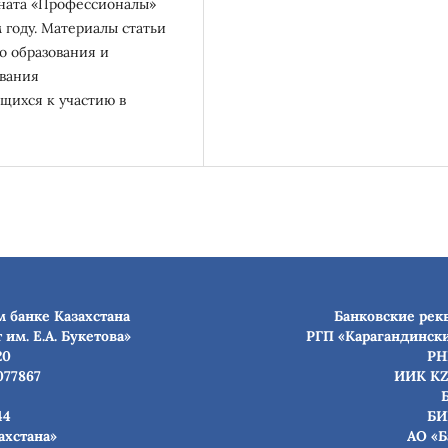
оната «Профессионалы»
 году. Материалы статьи
о образования и
ования
щихся к участию в
 банке Казахстана
Банковские рек
им. Е.А. Букетова»
РГП «Карагандински
20
РН
077867
ИИК KZ
44
БИ
ахстана»
АО «Б