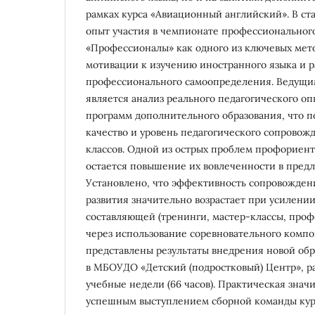
рамках курса «Авиационный английский». В ст
опыт участия в чемпионате профессионального
«Профессионалы» как одного из ключевых ме
мотивации к изучению иностранного языка и 
профессионального самоопределения. Ведущи
является анализ реального педагогического о
программ дополнительного образования, что п
качество и уровень педагогического сопровож
классов. Одной из острых проблем профориен
остается повышение их вовлеченности в предл
Установлено, что эффективность сопровожден
развития значительно возрастает при усилени
составляющей (тренинги, мастер-классы, про
через использование соревновательного компон
представлены результаты внедрения новой об
в МБОУДО «Детский (подростковый) Центр», р
учебные недели (66 часов). Практическая знач
успешным выступлением сборной команды курс