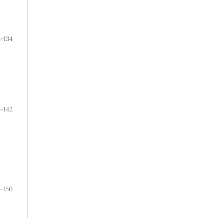
8-134
5-142
3-150