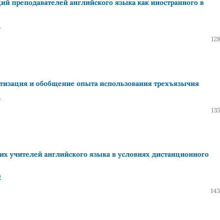
й преподавателей английского языка как иностранного в
4
12
матизация и обобщение опыта использования трехъязычия
2
13
х учителей английского языка в условиях дистанционного
0
14