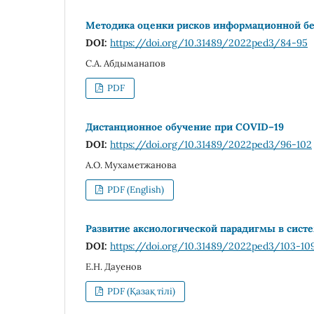
Методика оценки рисков информационной без
DOI:
https://doi.org/10.31489/2022ped3/84-95
С.А. Абдыманапов
PDF
Дистанционное обучение при COVID–19
DOI:
https://doi.org/10.31489/2022ped3/96-102
А.О. Мухаметжанова
PDF (English)
Развитие аксиологической парадигмы в сист
DOI:
https://doi.org/10.31489/2022ped3/103-10
Е.Н. Дауенов
PDF (Қазақ тілі)