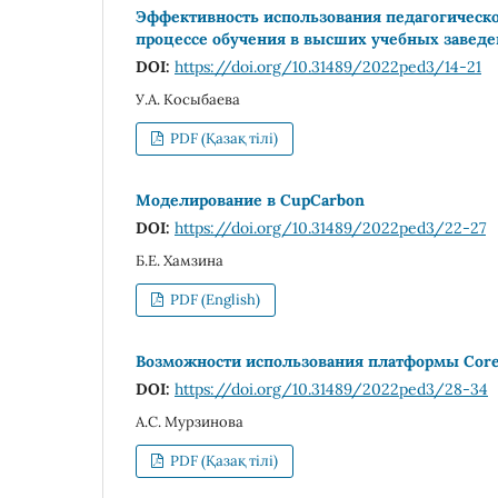
Эффективность использования педагогическ
процессе обучения в высших учебных завед
DOI:
https://doi.org/10.31489/2022ped3/14-21
У.А. Косыбаева
PDF (Қазақ тілі)
Моделирование в CupCarbon
DOI:
https://doi.org/10.31489/2022ped3/22-27
Б.Е. Хамзина
PDF (English)
Возможности использования платформы Corea
DOI:
https://doi.org/10.31489/2022ped3/28-34
А.С. Мурзинова
PDF (Қазақ тілі)