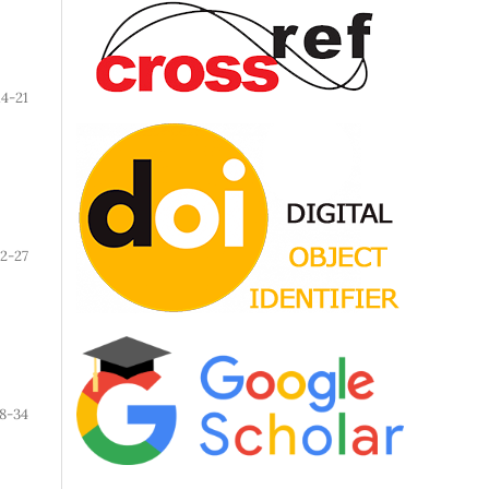
14-21
2-27
8-34