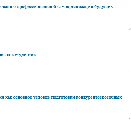
рованию профессиональной самоорганизации будущих
3
авыков студентов
4
я как основное условие подготовки конкурентоспособных
5