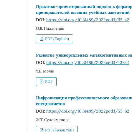
Практико-ориентированный подход к форми
преподавателей высших учебных заведений
DOI:
https://doi.org/10.31489/2022ped3/35-42
О.В. Плахотник
PDF (English)
Развитие универсальных метакогнитивных н
DOI:
https://doi.org/10.31489/2022ped3/43-52
Ү.Б. Мәлік
PDF
Цифровизация профессионального образовани
специалистов
DOI:
https://doi.org/10.31489/2022ped3/53-62
Ж.Т. Сүлейменова
PDF (Қазақ тілі)