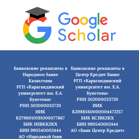
Банковские реквизиты в
Банковские реквизиты в
Народном банке
Центр Кредит Банке
Казахстана
РГП «Карагандинский
РГП «Карагандинский
университет им. Е.А.
университет им. Е.А.
Букетова»
Букетова»
РНН 302000033720
РНН 302000033720
ИИК
ИИК
KZ988560000004472257
KZ796010191000077867
БИК КСJBKZKX
БИК HSBKKZKX
БИН 990540002444
БИН 990540002444
АО «Банк Центр Кредит»
АО «Народный банк